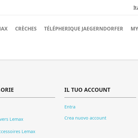
It
MAX
CRÈCHES
TÉLÉPHERIQUE JAEGERNDORFER
MY
GORIE
IL TUO ACCOUNT
Entra
Crea nuovo account
ivers Lemax
ccessoires Lemax