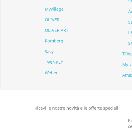
S
Myvillage
A
OLIVER
S
OLIVER ART
L
Romberg
S
Savy
Télé
TWINKLY
My v
Weber
Ama
Ricevi le nostre novità e le offerte speciali
Pu
ce