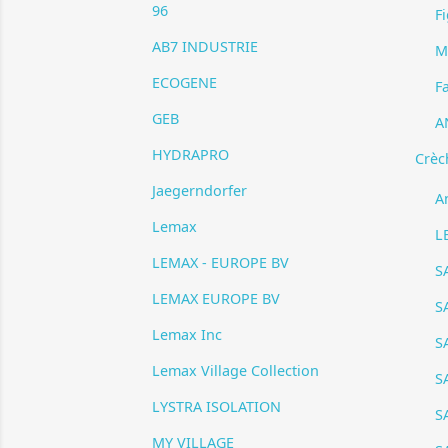
96
F
AB7 INDUSTRIE
M
ECOGENE
F
GEB
A
HYDRAPRO
Crèc
Jaegerndorfer
A
Lemax
L
LEMAX - EUROPE BV
S
LEMAX EUROPE BV
S
Lemax Inc
S
Lemax Village Collection
S
LYSTRA ISOLATION
S
MY VILLAGE