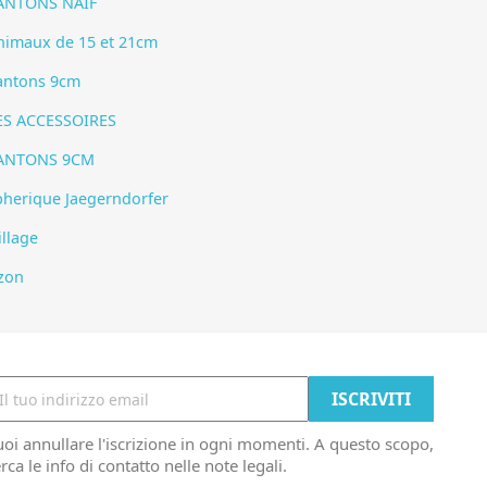
ANTONS NAIF
nimaux de 15 et 21cm
antons 9cm
ES ACCESSOIRES
ANTONS 9CM
pherique Jaegerndorfer
illage
zon
oi annullare l'iscrizione in ogni momenti. A questo scopo,
rca le info di contatto nelle note legali.