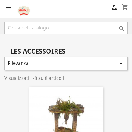
shopping_cart



LES ACCESSOIRES
Rilevanza

Visualizzati 1-8 su 8 articoli